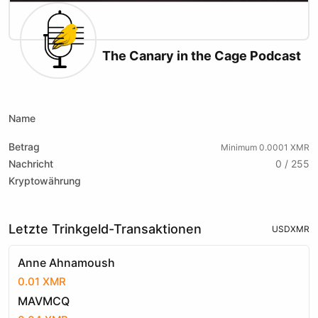
The Canary in the Cage Podcast
X (formerly Twitter)
Podcast RSS
Website
Youtube
Tiktok
Odysee
Rumble
Name
Betrag
Minimum 0.0001 XMR
Nachricht
0 / 255
Kryptowährung
Letzte Trinkgeld-Transaktionen
USD
XMR
Anne Ahnamoush
0.01 XMR
MAVMCQ