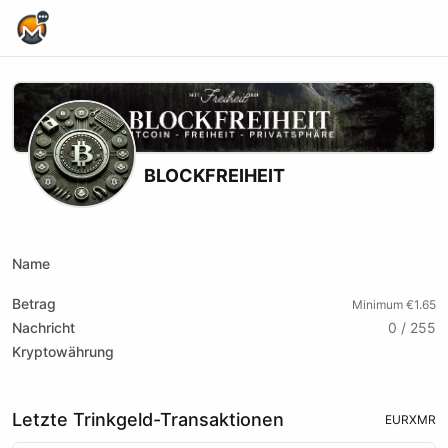
Home Page
BLOCKFREIHEIT
Youtube
Name
Betrag
Minimum €1.65
Nachricht
0 / 255
Kryptowährung
Letzte Trinkgeld-Transaktionen
EUR
XMR