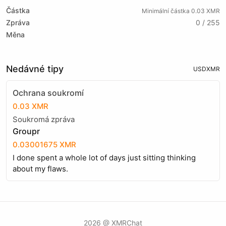
Částka
Minimální částka 0.03 XMR
Zpráva
0 / 255
Měna
Nedávné tipy
USD
XMR
Ochrana soukromí
0.03 XMR
Soukromá zpráva
Groupr
0.03001675 XMR
I done spent a whole lot of days just sitting thinking
about my flaws.
2026 @ XMRChat