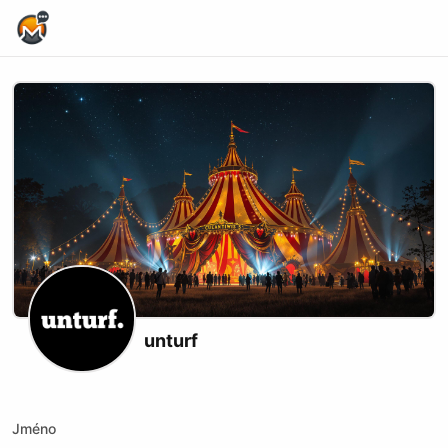
Home Page
unturf
X (formerly Twitter)
Website
Jméno