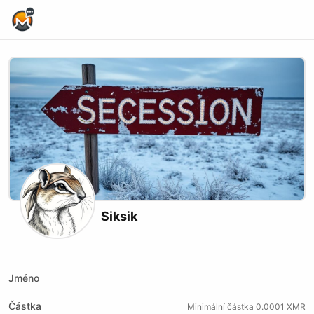
Home Page
Siksik
X (formerly Twitter)
Telegram
Website
Jméno
Částka
Minimální částka 0.0001 XMR