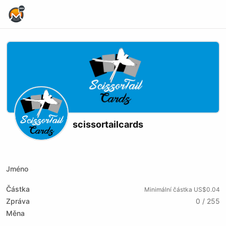
Home Page
scissortailcards
X (formerly Twitter)
Youtube
xmrbazaar
Jméno
Částka
Minimální částka US$0.04
Zpráva
0 / 255
Měna