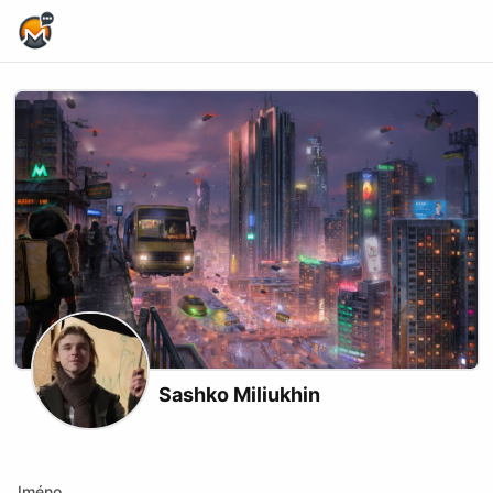
Home Page
Sashko Miliukhin
Podcast RSS
Website
Youtube
Odysee
Jméno