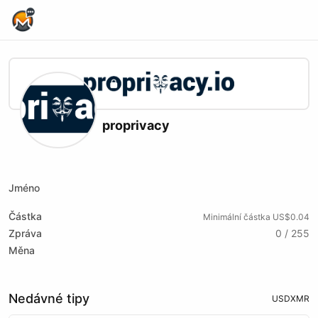
Home Page
proprivacy
X (formerly Twitter)
Website
Youtube
Odysee
Rumble
Jméno
Částka
Minimální částka US$0.04
Zpráva
0 / 255
Měna
Nedávné tipy
USD
XMR