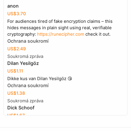
anon
US$3.70
For audiences tired of fake encryption claims – this
hides messages in plain sight using real, verifiable
cryptography:
https://runecipher.com
check it out.
Ochrana soukromí
US$2.49
Soukromá zpráva
Dilan Yesilgöz
US$1.11
Dikke kus van Dilan Yesilgöz 😘
Ochrana soukromí
US$1.38
Soukromá zpráva
Dick Schoof
US$1.67