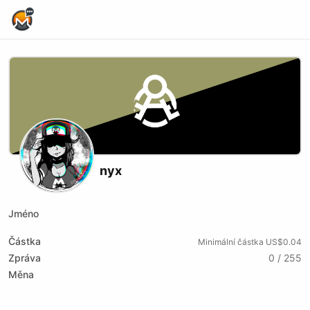
Home Page
nyx
Jméno
Částka
Minimální částka US$0.04
Zpráva
0 / 255
Měna