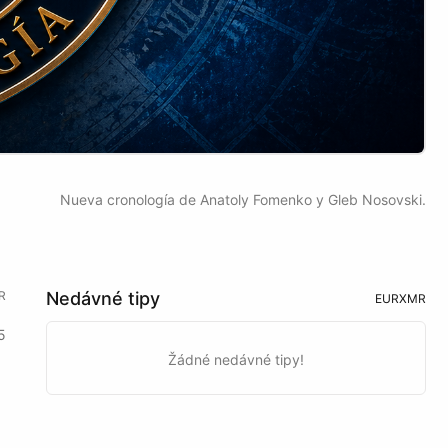
Nueva cronología de Anatoly Fomenko y Gleb Nosovski.
R
Nedávné tipy
EUR
XMR
5
Žádné nedávné tipy!