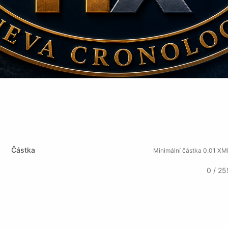
Částka
Minimální částka 0.01 XM
0 / 25