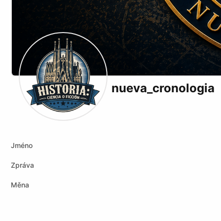
nueva_cronologia
X (formerly Twitter)
Youtube
Tiktok
Jméno
Zpráva
Měna