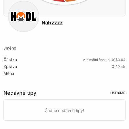
Nabzzzz
X (formerly Twitter)
Website
Jméno
Částka
Minimální částka US$0.04
Zpráva
0 / 255
Měna
Nedávné tipy
USD
XMR
Žádné nedávné tipy!