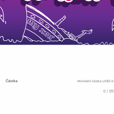
Částka
Minimální částka US$0.0
0 / 25