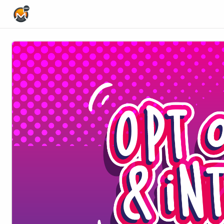
Home Page