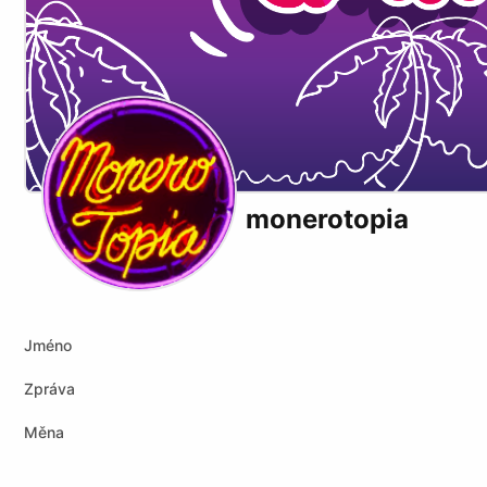
monerotopia
Jméno
Zpráva
Měna