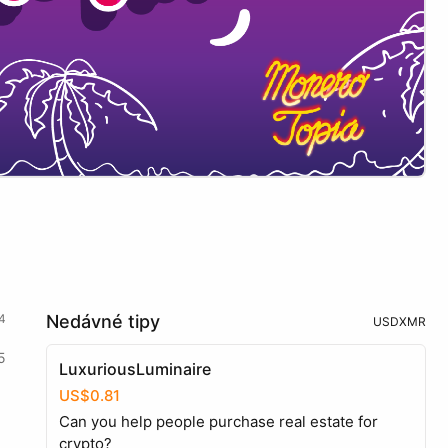
4
Nedávné tipy
USD
XMR
5
LuxuriousLuminaire
US$0.81
Can you help people purchase real estate for
crypto?