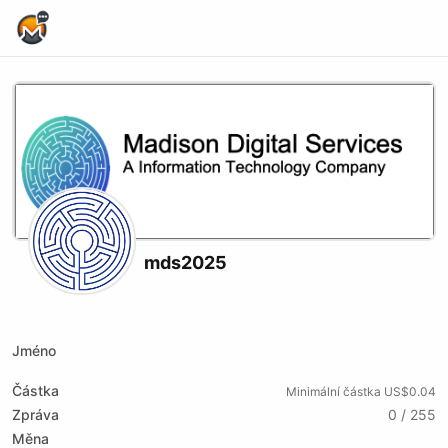
Home Page
mds2025
X (formerly Twitter)
xmrbazaar
Jméno
Částka
Minimální částka US$0.04
Zpráva
0 / 255
Měna