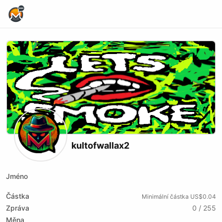
Home Page
kultofwallax2
Jméno
Částka
Minimální částka US$0.04
Zpráva
0 / 255
Měna