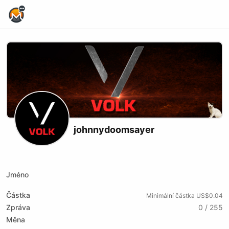
Home Page
johnnydoomsayer
X (formerly Twitter)
Telegram
Website
Odysee
Jméno
Částka
Minimální částka US$0.04
Zpráva
0 / 255
Měna