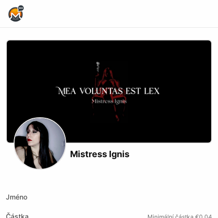
Home Page
Mistress Ignis
Instagram
Website
Upscrolled
Jméno
Částka
Minimální částka €0.04