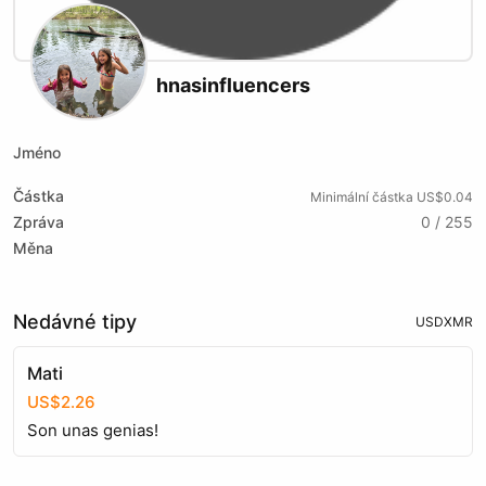
hnasinfluencers
Jméno
Částka
Minimální částka US$0.04
Zpráva
0 / 255
Měna
Nedávné tipy
USD
XMR
Mati
US$2.26
Son unas genias!