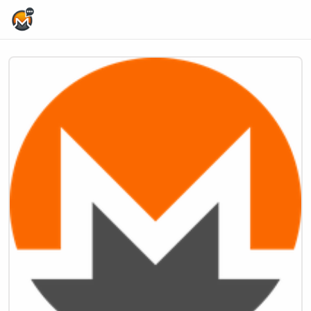
Home Page