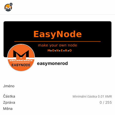
Home Page
easymonerod
X (formerly Twitter)
Website
Jméno
Částka
Minimální částka 0.01 XMR
Zpráva
0 / 255
Měna