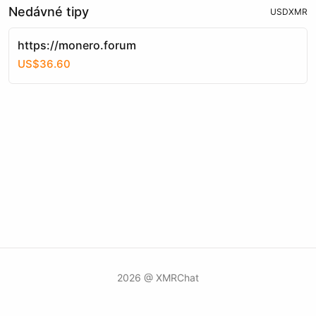
Nedávné tipy
USD
XMR
https://monero.forum
US$36.60
2026 @ XMRChat