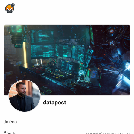
Home Page
datapost
Jméno
Částka
Minimální částka US$0.04