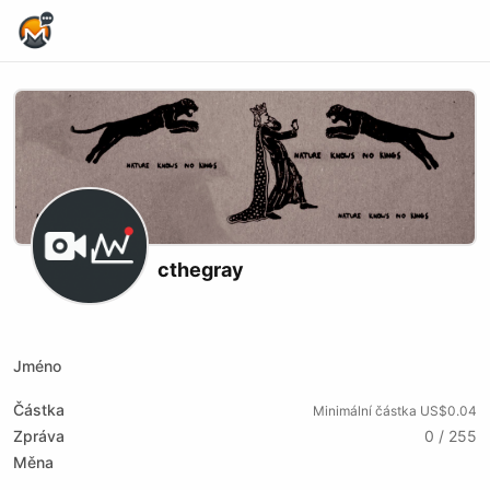
Home Page
cthegray
X (formerly Twitter)
Website
Twitch
Jméno
Částka
Minimální částka US$0.04
Zpráva
0 / 255
Měna