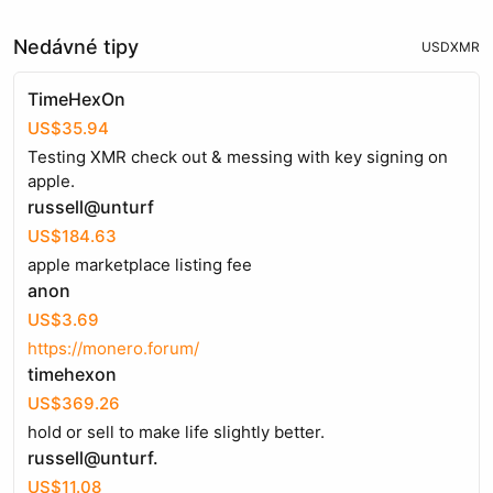
Nedávné tipy
USD
XMR
TimeHexOn
US$35.94
Testing XMR check out & messing with key signing on
apple.
russell@unturf
US$184.63
apple marketplace listing fee
anon
US$3.69
https://monero.forum/
timehexon
US$369.26
hold or sell to make life slightly better.
russell@unturf.
US$11.08