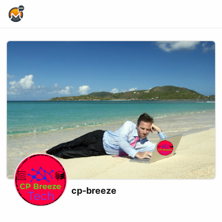
Home Page
cp-breeze
Website
Youtube