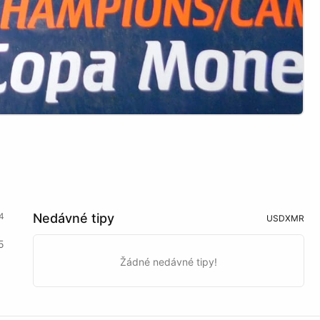
4
Nedávné tipy
USD
XMR
5
Žádné nedávné tipy!