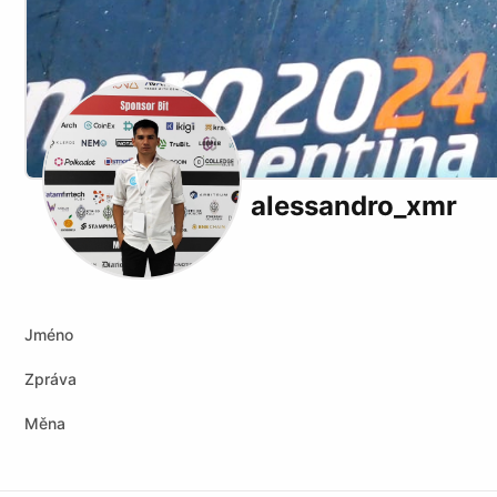
alessandro_xmr
Jméno
Zpráva
Měna