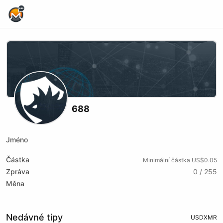
Home Page
688
Jméno
Částka
Minimální částka US$0.05
Zpráva
0 / 255
Měna
Nedávné tipy
USD
XMR