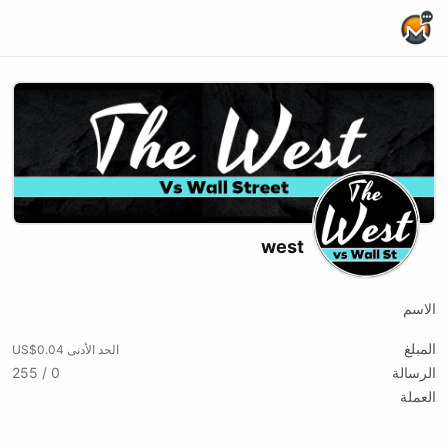
Home Page
west
الاسم
المبلغ
الحد الأدنى US$0.04
الرسالة
0 / 255
العملة