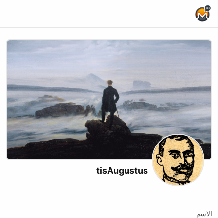
Home Page
tisAugustus
Twitch
الاسم