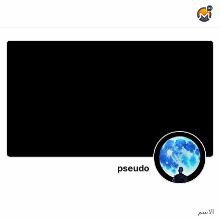
Home Page
pseudo
X (formerly Twitter)
الاسم