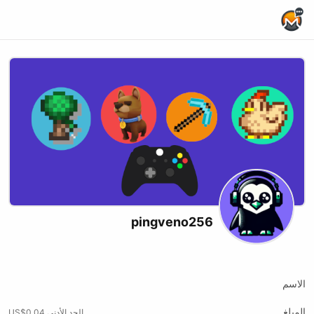
Home Page
pingveno256
Twitch
الاسم
المبلغ
الحد الأدنى US$0.04