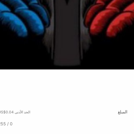
المبلغ
الحد الأدنى US$0.04
0 / 255