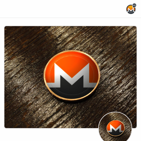
Home Page