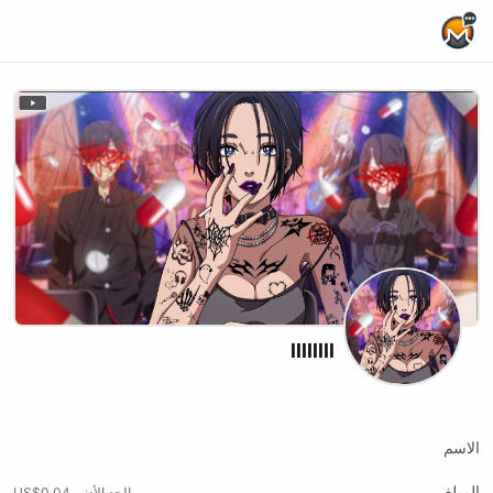
Home Page
llllllll
Twitch
الاسم
المبلغ
الحد الأدنى US$0.04