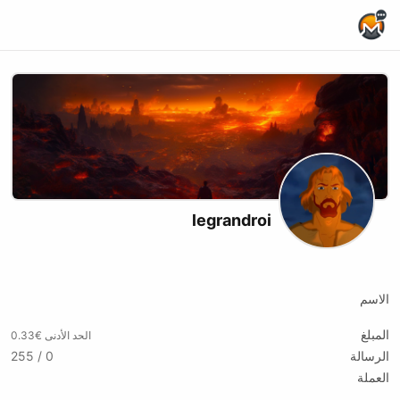
Home Page
legrandroi
Twitch
الاسم
المبلغ
الحد الأدنى €0.33
الرسالة
0 / 255
العملة