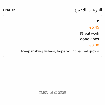
التبرعات الأخيرة
XMR
EUR
🧡🚬
€5.45
Great work!
goodvibes
€0.38
Keep making videos, hope your channel grows!
2026 @ XMRChat