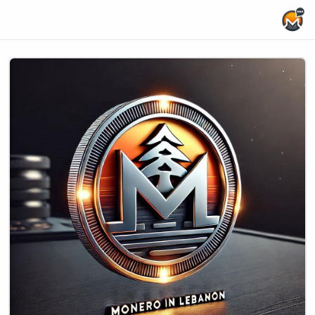
Home Page