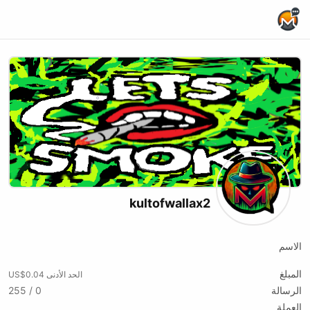
Home Page
kultofwallax2
الاسم
المبلغ
الحد الأدنى US$0.04
الرسالة
0 / 255
العملة