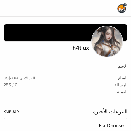
Home Page
h4tiux
الاسم
المبلغ
الحد الأدنى US$0.04
الرسالة
0 / 255
العملة
التبرعات الأخيرة
XMR
USD
FiatDemise