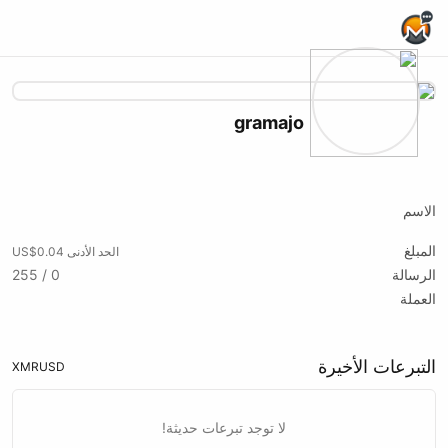
Home Page
gramajo
Twitch
Youtube
Website
X (formerly Twitter)
Telegram
Podcast RSS
Substack
الاسم
المبلغ
الحد الأدنى US$0.04
الرسالة
0 / 255
العملة
التبرعات الأخيرة
XMR
USD
لا توجد تبرعات حديثة!