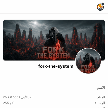
Home Page
fork-the-system
Rumble
Bitchute
Kick
Odysee
Twitch
Youtube
X (formerly Twitter)
Website
Instagram
Podcast RSS
الاسم
المبلغ
الحد الأدنى 0.0001 XMR
الرسالة
0 / 255