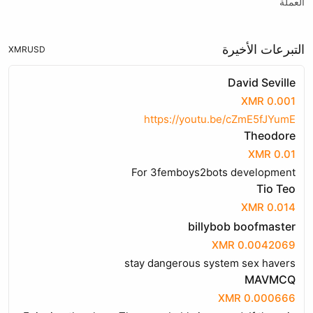
العملة
التبرعات الأخيرة
XMR
USD
David Seville
0.001 XMR
https://youtu.be/cZmE5fJYumE
Theodore
0.01 XMR
For 3femboys2bots development
Tio Teo
0.014 XMR
billybob boofmaster
0.0042069 XMR
stay dangerous system sex havers
MAVMCQ
0.000666 XMR